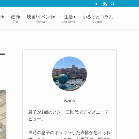
ド
旅行
映画/イベント
生活
ゆるっとコラム
Trip
Movies
Life Style
Column
ー
Kana
息子が1歳のとき、三世代でディズニーデ
ビュー。
当時の息子のキラキラした表情が忘れられ