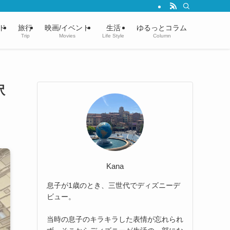
ド
旅行
映画/イベント
生活
ゆるっとコラム
Trip
Movies
Life Style
Column
訳
Kana
息子が1歳のとき、三世代でディズニーデ
ビュー。
当時の息子のキラキラした表情が忘れられ