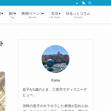
ド
旅行
映画/イベント
生活
ゆるっとコラム
Trip
Movies
Life Style
Column
ト
Kana
息子が1歳のとき、三世代でディズニーデ
ビュー。
当時の息子のキラキラした表情が忘れられ