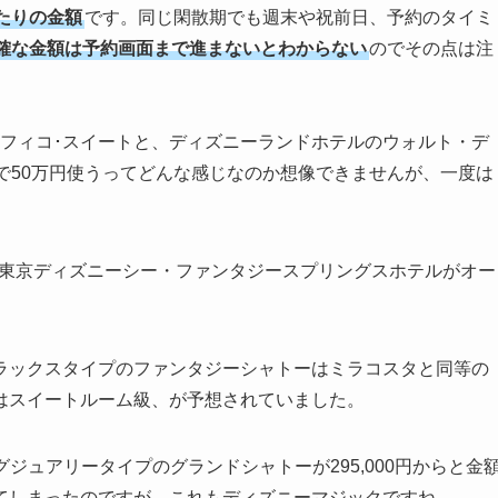
たりの金額
です。同じ閑散期でも週末や祝前日、予約のタイミ
確な金額は予約画面まで進まないとわからない
のでその点は注
ーフィコ･スイートと、ディズニーランドホテルのウォルト・デ
で50万円使うってどんな感じなのか想像できませんが、一度は
テル東京ディズニーシー・ファンタジースプリングスホテルがオー
ラックスタイプのファンタジーシャトーはミラコスタと同等の
はスイートルーム級、が予想されていました。
グジュアリータイプのグランドシャトーが295,000円からと金
てしまったのですが、これもディズニーマジックですね。