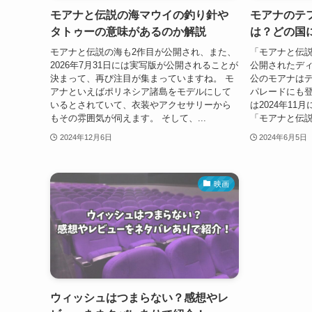
モアナと伝説の海マウイの釣り針や
モアナのテ
タトゥーの意味があるのか解説
は？どの国
モアナと伝説の海も2作目が公開され、また、
「モアナと伝説
2026年7月31日には実写版が公開されることが
公開されたディ
決まって、再び注目が集まっていますね。 モ
公のモアナは
アナといえばポリネシア諸島をモデルにして
パレードにも
いるとされていて、衣装やアクセサリーから
は2024年11
もその雰囲気が伺えます。 そして、...
「モアナと伝説
2024年12月6日
2024年6月5日
映画
ウィッシュはつまらない？感想やレ