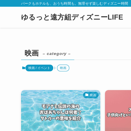
パークもホテルも、おうち時間も。無理せず楽しむディズニー時間
ゆるっと遠方組ディズニーLIFE
映画
– category –
映画 / イベント
映画
映画