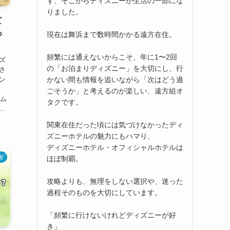
ず、そこからディズニーが生活の一部にな
りました。
て
る
現在は舞浜まで数時間かかる遠方在住。
頻繁には通えないからこそ、年に1〜2回
ズ
の「お泊まりディズニー」を大切にし、行
さ
かない間も情報を追いながら「次はどう過
ン
ごそうか」と考えるのが楽しい、遠方組オ
のム
タクです。
.
関東在住だった頃には気づけなかったディ
ズニーホテルの魅力にもハマり、
ディズニーホテル・オフィシャルホテルは
画
ほぼ制覇。
攻略よりも、無理をしない選択や、迷った
過程そのものを大切にしています。
「頻繁に行けないけれどディズニーが好
き」