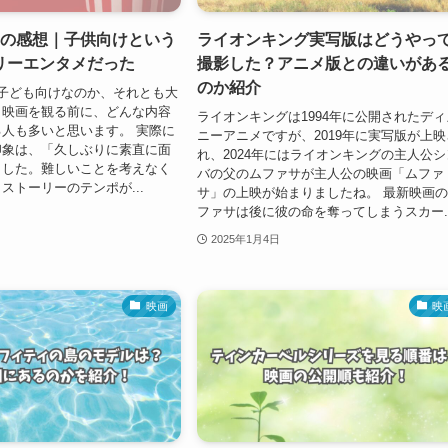
2の感想｜子供向けという
ライオンキング実写版はどうやっ
リーエンタメだった
撮影した？アニメ版との違いがあ
のか紹介
子ども向けなのか、それとも大
。映画を観る前に、どんな内容
ライオンキングは1994年に公開されたディ
人も多いと思います。 実際に
ニーアニメですが、2019年に実写版が上映
印象は、「久しぶりに素直に面
れ、2024年にはライオンキングの主人公シ
ました。難しいことを考えなく
バの父のムファサが主人公の映画「ムファ
ストーリーのテンポが...
サ」の上映が始まりましたね。 最新映画
ファサは後に彼の命を奪ってしまうスカー..
2025年1月4日
映画
映