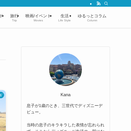
ド
旅行
映画/イベント
生活
ゆるっとコラム
Trip
Movies
Life Style
Column
Kana
画
息子が1歳のとき、三世代でディズニーデ
ビュー。
当時の息子のキラキラした表情が忘れられ